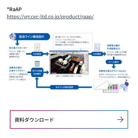
*RaAP
https://vrr.cec-ltd.co.jp/product/raap/
資料ダウンロード